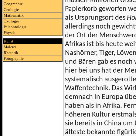
müssen Millionen wisse
Geographie
Papierkorb geworfen wer
Geologie
Mathematik
als Ursprungsort des
Ho
Ökologie
allerdings noch gewicht
Paläontologie
Physik
der Ort der Menschwer
Kunst
Afrikas ist bis heute we
Malerei
Nashörner, Tiger, Löwen
Rhetorik
Fotographie
und Bären gab es noch w
hier bei uns hat der Me
systematisch ausgerott
Waffentechnik. Das Wi
demnach in Europa über 
haben als in Afrika. Fer
höheren Kultur erstmal
sie bereits in China um
älteste bekannte figürl