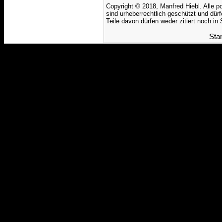
Copyright © 2018, Manfred Hiebl. Alle po
sind urheberrechtlich geschützt und dürf
Teile davon dürfen weder zitiert noch i
Sta