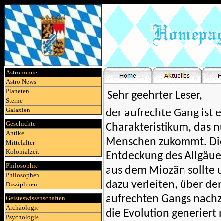
Astronomie
Astro News
Planeten
Sehr geehrter Leser,
Sterne
Galaxien
der aufrechte Gang ist e
Geschichte
Charakteristikum, das 
Antike
Menschen zukommt. Die
Mittelalter
Kolonialzeit
Entdeckung des Allgäu
Philosophie
aus dem Miozän sollte u
Philosophen
dazu verleiten, über de
Disziplinen
aufrechten Gangs nach
Geisteswissenschaften
Archäologie
die Evolution generiert 
Psychologie