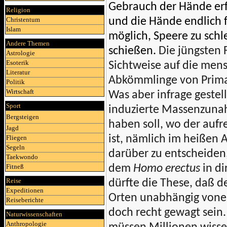
Gebrauch der Hände erf
Religion
und die Hände endlich f
Christentum
Islam
möglich, Speere zu schl
Andere Themen
schießen.
Die jüngsten F
Astrologie
Esoterik
Sichtweise auf die mens
Literatur
Abkömmlinge von Primat
Politik
Wirtschaft
Was aber infrage gestell
Sport
induzierte Massenzunah
Bergsteigen
haben soll, wo der auf
Jagd
ist, nämlich im heißen Af
Fliegen
Segeln
darüber zu entscheiden
Taekwondo
dem
Homo erectus
in di
Fitneß
Reise
dürfte die These, daß 
Expeditionen
Orten unabhängig vonei
Reiseberichte
doch recht gewagt sein. 
Naturwissenschaften
Anthropologie